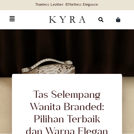
Skip
to
content
Search
for:
Tas Selempang
Wanita Branded:
Pilihan Terbaik
dan Warna Elegan